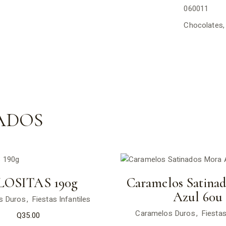
060011
Chocolates
ADOS
OSITAS 190g
Caramelos Satina
Azul 60u
s Duros
Fiestas Infantiles
Caramelos Duros
Fiestas
Q
35.00