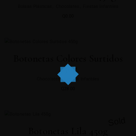
Bolsas Plásticas
Chocolates
Fiestas Infantiles
Q
0.00
Botonetas Colores Surtidos
450g
Chocolates
Fiestas Infantiles
Q
28.00
Sold
Botonetas Lila 450g