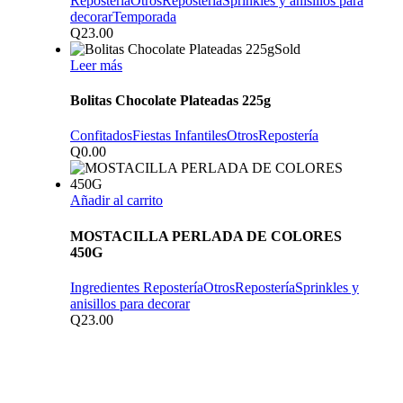
Repostería
Otros
Repostería
Sprinkles y anisillos para
decorar
Temporada
Q
23.00
Sold
Leer más
Bolitas Chocolate Plateadas 225g
Confitados
Fiestas Infantiles
Otros
Repostería
Q
0.00
Añadir al carrito
MOSTACILLA PERLADA DE COLORES
450G
Ingredientes Repostería
Otros
Repostería
Sprinkles y
anisillos para decorar
Q
23.00