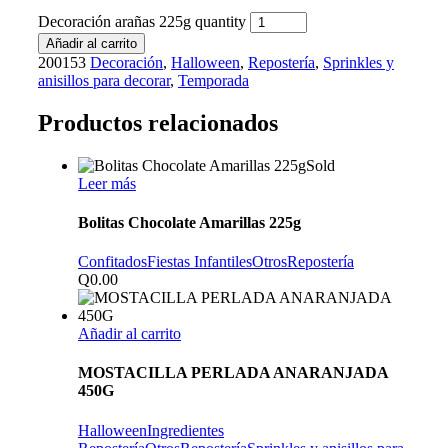
Decoración arañas 225g quantity
Añadir al carrito
200153
Decoración
,
Halloween
,
Repostería
,
Sprinkles y
anisillos para decorar
,
Temporada
Productos relacionados
Sold
Leer más
Bolitas Chocolate Amarillas 225g
Confitados
Fiestas Infantiles
Otros
Repostería
Q
0.00
Añadir al carrito
MOSTACILLA PERLADA ANARANJADA
450G
Halloween
Ingredientes