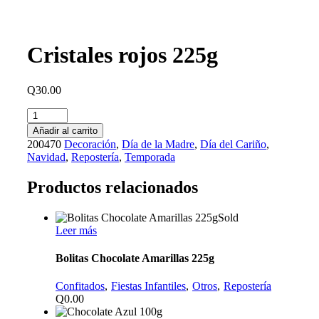
Cristales rojos 225g
Q
30.00
Añadir al carrito
200470
Decoración
,
Día de la Madre
,
Día del Cariño
,
Navidad
,
Repostería
,
Temporada
Productos relacionados
Sold
Leer más
Bolitas Chocolate Amarillas 225g
Confitados
Fiestas Infantiles
Otros
Repostería
Q
0.00