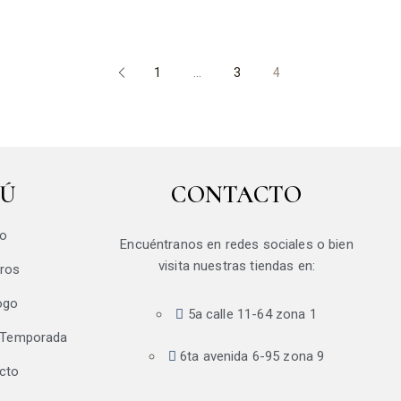
1
…
3
4
Ú
CONTACTO
io
Encuéntranos en redes sociales o bien
visita nuestras tiendas en:
ros
ogo
5a calle 11-64 zona 1
 Temporada
6ta avenida 6-95 zona 9
cto